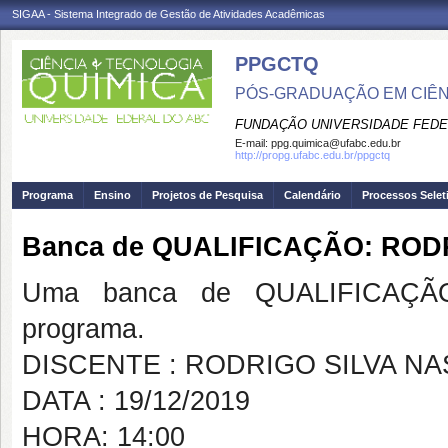
SIGAA - Sistema Integrado de Gestão de Atividades Acadêmicas
PPGCTQ
PÓS-GRADUAÇÃO EM CIÊNC
FUNDAÇÃO UNIVERSIDADE FEDE
E-mail:
ppg.quimica@ufabc.edu.br
http://propg.ufabc.edu.br/ppgctq
Programa
Ensino
Projetos de Pesquisa
Calendário
Processos Selet
Banca de QUALIFICAÇÃO: ROD
Uma banca de QUALIFICAÇÃO
programa.
DISCENTE : RODRIGO SILVA N
DATA : 19/12/2019
HORA: 14:00