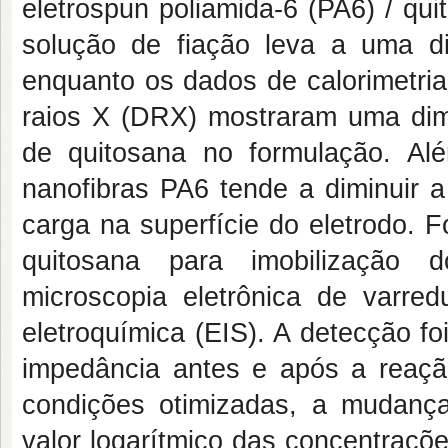
eletrospun poliamida-6 (PA6) / qu
solução de fiação leva a uma di
enquanto os dados de calorimetria
raios X (DRX) mostraram uma dimi
de quitosana no formulação. Al
nanofibras PA6 tende a diminuir a
carga na superfície do eletrodo. 
quitosana para imobilização d
microscopia eletrônica de varre
eletroquímica (EIS). A detecção f
impedância antes e após a reação
condições otimizadas, a mudança 
valor logarítmico das concentraçõ