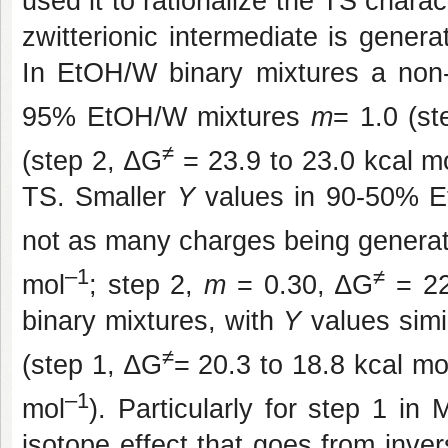
used it to rationalize the TS charac
zwitterionic intermediate is generat
In EtOH/W binary mixtures a non-
95% EtOH/W mixtures
m
= 1.0 (s
≠
(step 2, ∆G
= 23.9 to 23.0 kcal m
TS. Smaller
Y
values in 90-50% Et
not as many charges being generat
–1
≠
mol
; step 2,
m
= 0.30, ∆G
= 22
binary mixtures, with
Y
values simi
≠
(step 1, ∆G
= 20.3 to 18.8 kcal mo
–1
mol
). Particularly for step 1 i
isotope effect that goes from inver