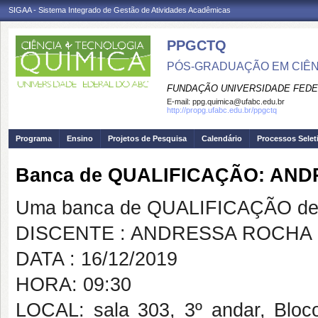
SIGAA - Sistema Integrado de Gestão de Atividades Acadêmicas
PPGCTQ
PÓS-GRADUAÇÃO EM CIÊNC
FUNDAÇÃO UNIVERSIDADE FEDE
E-mail:
ppg.quimica@ufabc.edu.br
http://propg.ufabc.edu.br/ppgctq
Programa
Ensino
Projetos de Pesquisa
Calendário
Processos Selet
Banca de QUALIFICAÇÃO: AN
Uma banca de QUALIFICAÇÃO de 
DISCENTE : ANDRESSA ROCHA
DATA : 16/12/2019
HORA: 09:30
LOCAL: sala 303, 3º andar, Blo