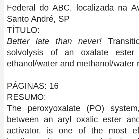
Federal do ABC, localizada na A
Santo André, SP
TÍTULO:
Better late than never!
Transiti
solvolysis of an oxalate este
ethanol/water and methanol/water 
PÁGINAS: 16
RESUMO:
The peroxyoxalate (PO) system
between an aryl oxalic ester an
activator, is
one
of the most eff