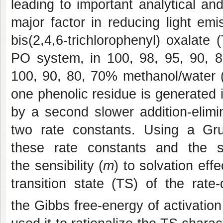
l
eading to important analytical and
major factor in reducing
light emi
bis(2,4,6
-
trichlorophenyl) oxalat
PO system, in 100, 98, 95, 90, 
100, 90, 80, 70% methanol/water (
one phenolic residue is generated in
by a second slower addition-elimin
two rate constants. Using a Gru
these rate constants and the s
the
sensibility (
m
) to solvation eff
transition state (TS) of the rate-
the
Gibbs free-energy of activatio