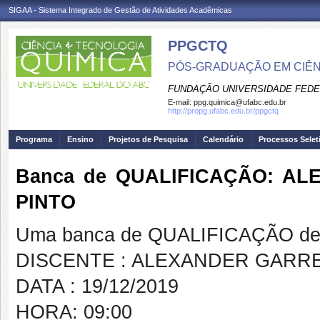
SIGAA - Sistema Integrado de Gestão de Atividades Acadêmicas
PPGCTQ
PÓS-GRADUAÇÃO EM CIÊNC
FUNDAÇÃO UNIVERSIDADE FEDE
E-mail:
ppg.quimica@ufabc.edu.br
http://propg.ufabc.edu.br/ppgctq
Programa
Ensino
Projetos de Pesquisa
Calendário
Processos Selet
Banca de QUALIFICAÇÃO: A
PINTO
Uma banca de QUALIFICAÇÃO de 
DISCENTE : ALEXANDER GARR
DATA : 19/12/2019
HORA: 09:00