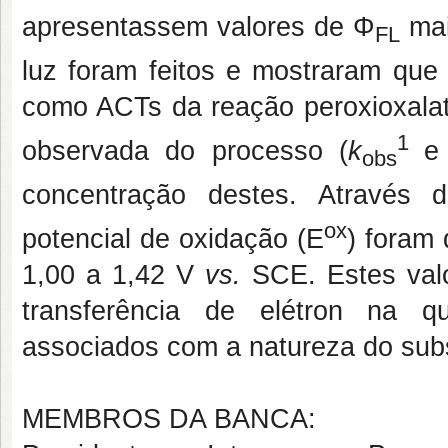
apresentassem valores de Φ
mai
FL
luz foram feitos e mostraram que
como ACTs da reação peroxioxalat
1
observada do processo (
k
obs
concentração destes. Através 
ox
potencial de oxidação (E
) foram
1,00 a 1,42 V
vs.
SCE. Estes val
transferência de elétron na q
associados com a natureza do subst
MEMBROS DA BANCA: