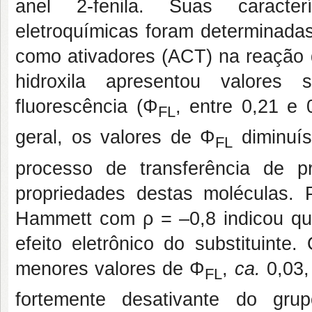
anel 2-fenila. Suas caracterí
eletroquímicas foram determinad
como ativadores (ACT) na reação q
hidroxila apresentou valores
fluorescência (Φ
, entre 0,21 e
FL
geral, os valores de Φ
diminuís
FL
processo de transferência de p
propriedades destas moléculas.
Hammett com ρ = –0,8 indicou que
efeito eletrônico do substituin
menores valores de Φ
,
ca.
0,03,
FL
fortemente desativante do gr