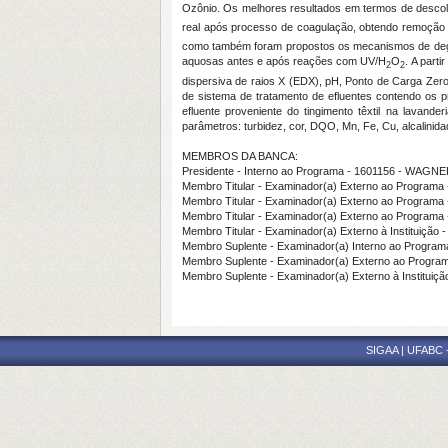
Ozônio. Os melhores resultados em termos de descol
real após processo de coagulação, obtendo remoção 
como também foram propostos os mecanismos de degr
aquosas antes e após reações com UV/H
O
. A part
2
2
dispersiva de raios X (EDX), pH, Ponto de Carga Zero
de sistema de tratamento de efluentes contendo os p
efluente proveniente do tingimento têxtil na lavand
parâmetros: turbidez, cor, DQO, Mn, Fe, Cu, alcalinidade
MEMBROS DA BANCA:
Presidente - Interno ao Programa - 1601156 - WA
Membro Titular - Examinador(a) Externo ao Progr
Membro Titular - Examinador(a) Externo ao Progra
Membro Titular - Examinador(a) Externo ao Progra
Membro Titular - Examinador(a) Externo à Instit
Membro Suplente - Examinador(a) Interno ao Progr
Membro Suplente - Examinador(a) Externo ao Prog
Membro Suplente - Examinador(a) Externo à Instit
SIGAA | UFABC - 