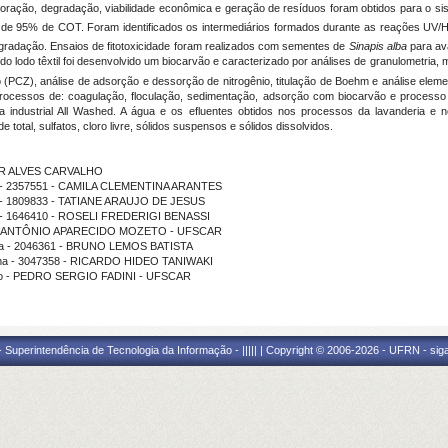
oração, degradação, viabilidade econômica e geração de resíduos foram obtidos para o s
de 95% de COT. Foram identificados os intermediários formados durante as reações UV/
adação. Ensaios de fitotoxicidade foram realizados com sementes de
Sinapis alba
para av
ir do lodo têxtil foi desenvolvido um biocarvão e caracterizado por análises de granulometria
 (PCZ), análise de adsorção e dessorção de nitrogênio, titulação de Boehm e análise elemen
rocessos de: coagulação, floculação, sedimentação, adsorção com biocarvão e processo 
eria industrial All Washed. A água e os efluentes obtidos nos processos da lavanderia e
 total, sulfatos, cloro livre, sólidos suspensos e sólidos dissolvidos.
GNER ALVES CARVALHO
ama - 2357551 - CAMILA CLEMENTINA ARANTES
ma - 1809833 - TATIANE ARAUJO DE JESUS
ma - 1646410 - ROSELI FREDERIGI BENASSI
uição - ANTÔNIO APARECIDO MOZETO - UFSCAR
ama - 2046361 - BRUNO LEMOS BATISTA
rama - 3047358 - RICARDO HIDEO TANIWAKI
uição - PEDRO SERGIO FADINI - UFSCAR
Superintendência de Tecnologia da Informação - ||||| | Copyright © 2006-2026 - UFRN - sig