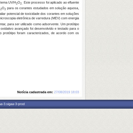
istema UV/H
O
Este processo foi aplicado ao efluente
2
2.
H
O
para os corantes estudados em solução aquosa,
2
2
aliar potencial de toxicidade dos corantes em soluções
, microscopia eletrônica de varredura (MEV) com energia
tar, para ser utilizado como adsorvente. Um protótipo
oxidativo avançado foi desenvolvido e testado para o
 no protótipo foram caracterizados, de acordo com os
Notícia cadastrada em:
27/08/2019 18:03
aa-3.sigaa-3-prod