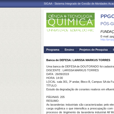
SIGAA - Sistema Integrado de Gestão de Atividades Ac
PPG
PÓS-G
FUNDAÇ
E-mail:
ppg
http://pro
Programa
Ensino
Projetos de Pesquisa
Banca de DEFESA: LARISSA MARKUS TORRES
Uma banca de DEFESA de DOUTORADO foi cadastrad
DISCENTE : LARISSA MARKUS TORRES
DATA : 26/09/2019
HORA: 14:00
LOCAL: sala 301, 3º andar, Bloco B, Campus SA da Fu
TÍTULO:
Estudo da degradação de corantes reativos em efluen
PÁGINAS: 205
RESUMO:
As lavanderias industriais são caracterizadas pelo e
carga orgânica o que intensifica a preocupação com o
processo de tingimento da lavanderia industrial All 