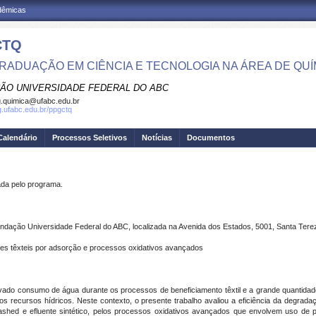
adêmicas
CTQ
RADUAÇÃO EM CIÊNCIA E TECNOLOGIA NA ÁREA DE QUÍ
ÃO UNIVERSIDADE FEDERAL DO ABC
.quimica@ufabc.edu.br
pg.ufabc.edu.br/ppgctq
Calendário
Processos Seletivos
Notícias
Documentos
a pelo programa.
ndação Universidade Federal do ABC, localizada na Avenida dos Estados, 5001, Santa Tere
tes têxteis por adsorção e processos oxidativos avançados
levado consumo de água durante os processos de beneficiamento têxtil e a grande quantidad
s recursos hídricos. Neste contexto, o presente trabalho avaliou a eficiência da degradaçã
Washed e efluente sintético, pelos processos oxidativos avançados que envolvem uso de pe