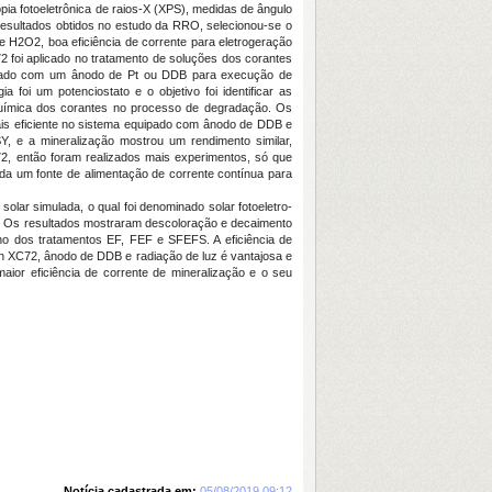
ia fotoeletrônica de raios-X (XPS), medidas de ângulo
resultados obtidos no estudo da RRO, selecionou-se o
H2O2, boa eficiência de corrente para eletrogeração
oi aplicado no tratamento de soluções dos corantes
inado com um ânodo de Pt ou DDB para execução de
 foi um potenciostato e o objetivo foi identificar as
 química dos corantes no processo de degradação. Os
ais eficiente no sistema equipado com ânodo de DDB e
Y, e a mineralização mostrou um rendimento similar,
, então foram realizados mais experimentos, só que
ada um fonte de alimentação de corrente contínua para
lar simulada, o qual foi denominado solar fotoeletro-
. Os resultados mostraram descoloração e decaimento
o dos tratamentos EF, FEF e SFEFS. A eficiência de
 XC72, ânodo de DDB e radiação de luz é vantajosa e
or eficiência de corrente de mineralização e o seu
Notícia cadastrada em:
05/08/2019 09:12