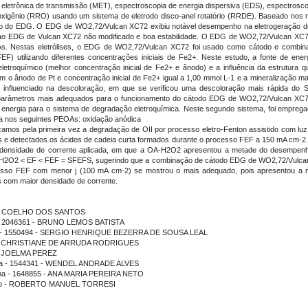
 eletrônica de transmissão (MET), espectroscopia de energia dispersiva (EDS), espectroscop
xigênio (RRO) usando um sistema de eletrodo disco-anel rotatório (RRDE). Baseado nos 
o do EDG. O EDG de WO2,72/Vulcan XC72 exibiu notável desempenho na eletrogeração de 
 EDG de Vulcan XC72 não modificado e boa estabilidade. O EDG de WO2,72/Vulcan XC72 f
OAs. Nestas eletrólises, o EDG de WO2,72/Vulcan XC72 foi usado como cátodo e comb
EF) utilizando diferentes concentrações iniciais de Fe2+. Neste estudo, a fonte de energia
letroquímico (melhor concentração inicial de Fe2+ e ânodo) e a influência da estrutura
 o ânodo de Pt e concentração inicial de Fe2+ igual a 1,00 mmol L-1 e a mineralização m
 influenciado na descoloração, em que se verificou uma descoloração mais rápida do S
parâmetros mais adequados para o funcionamento do cátodo EDG de WO2,72/Vulcan XC72
de energia para o sistema de degradação eletroquímica. Neste segundo sistema, foi empreg
ada nos seguintes PEOAs: oxidação anódica
s pela primeira vez a degradação de OII por processo eletro-Fenton assistido com luz so
s e detectados os ácidos de cadeia curta formados durante o processo FEF a 150 mA cm-2
à densidade de corrente aplicada, em que a OA-H2O2 apresentou a metade do desempenh
A-H2O2 < EF < FEF ≈ SFEFS, sugerindo que a combinação de cátodo EDG de WO2,72/Vulcan
sso FEF com menor j (100 mA cm-2) se mostrou o mais adequado, pois apresentou a mai
 com maior densidade de corrente.
AURO COELHO DOS SANTOS
ma - 2046361 - BRUNO LEMOS BATISTA
rama - 1550494 - SERGIO HENRIQUE BEZERRA DE SOUSA LEAL
ição - CHRISTIANE DE ARRUDA RODRIGUES
o - JOELMA PEREZ
rama - 1544341 - WENDEL ANDRADE ALVES
ama - 1648855 - ANA MARIA PEREIRA NETO
tuição - ROBERTO MANUEL TORRESI