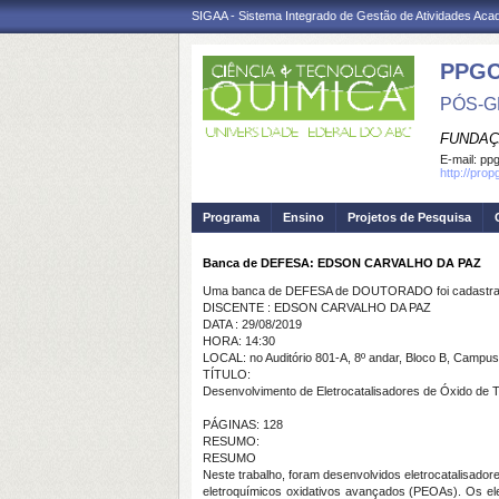
SIGAA - Sistema Integrado de Gestão de Atividades Ac
PPG
PÓS-G
FUNDAÇ
E-mail:
ppg
http://pro
Programa
Ensino
Projetos de Pesquisa
Banca de DEFESA: EDSON CARVALHO DA PAZ
Uma banca de DEFESA de DOUTORADO foi cadastrad
DISCENTE : EDSON CARVALHO DA PAZ
DATA : 29/08/2019
HORA: 14:30
LOCAL: no Auditório 801-A, 8º andar, Bloco B, Campus
TÍTULO:
Desenvolvimento de Eletrocatalisadores de Óxido de 
PÁGINAS: 128
RESUMO:
RESUMO
Neste trabalho, foram desenvolvidos eletrocatalisad
eletroquímicos oxidativos avançados (PEOAs). Os el