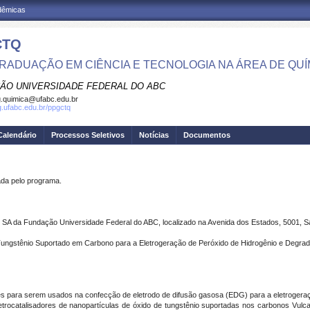
adêmicas
CTQ
RADUAÇÃO EM CIÊNCIA E TECNOLOGIA NA ÁREA DE QUÍ
ÃO UNIVERSIDADE FEDERAL DO ABC
.quimica@ufabc.edu.br
pg.ufabc.edu.br/ppgctq
Calendário
Processos Seletivos
Notícias
Documentos
a pelo programa.
 SA da Fundação Universidade Federal do ABC, localizado na Avenida dos Estados, 5001, S
Tungstênio Suportado em Carbono para a Eletrogeração de Peróxido de Hidrogênio e Degra
ores para serem usados na confecção de eletrodo de difusão gasosa (EDG) para a eletroger
etrocatalisadores de nanopartículas de óxido de tungstênio suportadas nos carbonos V