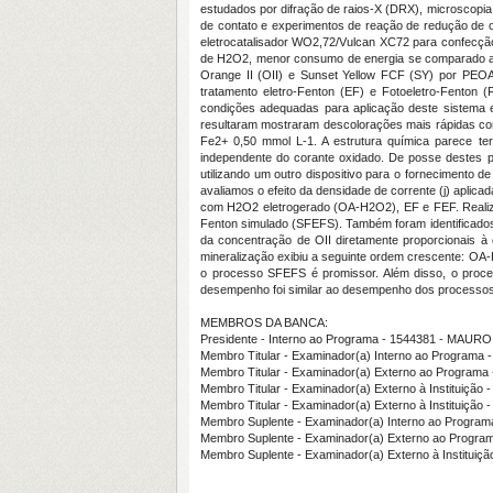
estudados por difração de raios-X (DRX), microscopia
de contato e experimentos de reação de redução de o
eletrocatalisador WO2,72/Vulcan XC72 para confecçã
de H2O2, menor consumo de energia se comparado ao
Orange II (OII) e Sunset Yellow FCF (SY) por PE
tratamento eletro-Fenton (EF) e Fotoeletro-Fenton (F
condições adequadas para aplicação deste sistema e
resultaram mostraram descolorações mais rápidas com
Fe2+ 0,50 mmol L-1. A estrutura química parece ter
independente do corante oxidado. De posse destes 
utilizando um outro dispositivo para o fornecimento 
avaliamos o efeito da densidade de corrente (j) aplic
com H2O2 eletrogerado (OA-H2O2), EF e FEF. Realizamo
Fenton simulado (SFEFS). Também foram identificado
da concentração de OII diretamente proporcionais 
mineralização exibiu a seguinte ordem crescente: O
o processo SFEFS é promissor. Além disso, o proce
desempenho foi similar ao desempenho dos processos
MEMBROS DA BANCA:
Presidente - Interno ao Programa - 1544381 - M
Membro Titular - Examinador(a) Interno ao Progra
Membro Titular - Examinador(a) Externo ao Prog
Membro Titular - Examinador(a) Externo à Institu
Membro Titular - Examinador(a) Externo à Instituiçã
Membro Suplente - Examinador(a) Interno ao Prog
Membro Suplente - Examinador(a) Externo ao Progr
Membro Suplente - Examinador(a) Externo à Insti