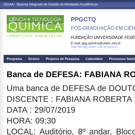
SIGAA - Sistema Integrado de Gestão de Atividades Acadêmicas
PPGCTQ
PÓS-GRADUAÇÃO EM CIÊNC
FUNDAÇÃO UNIVERSIDADE FEDE
E-mail:
ppg.quimica@ufabc.edu.br
http://propg.ufabc.edu.br/ppgctq
Programa
Ensino
Projetos de Pesquisa
Calendário
Processos Selet
Banca de DEFESA: FABIANA 
Uma banca de DEFESA de DOUTOR
DISCENTE : FABIANA ROBERTA
DATA : 29/07/2019
HORA: 09:30
LOCAL: Auditório, 8º andar, Bl