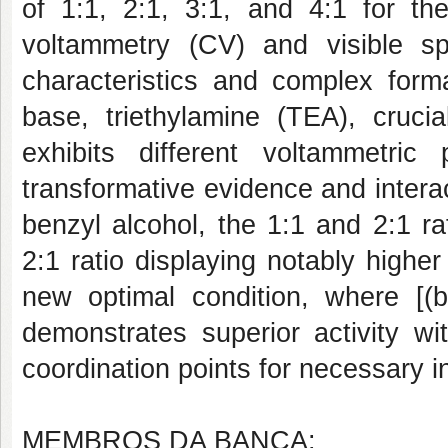
of 1:1, 2:1, 3:1, and 4:1 for the 
voltammetry (CV) and visible spe
characteristics and complex forma
base, triethylamine (TEA), cruc
exhibits different voltammetric 
transformative evidence and intera
benzyl alcohol, the 1:1 and 2:1 rati
2:1 ratio displaying notably higher
new optimal condition, where [(b
demonstrates superior activity wi
coordination points for necessary i
MEMBROS DA BANCA: