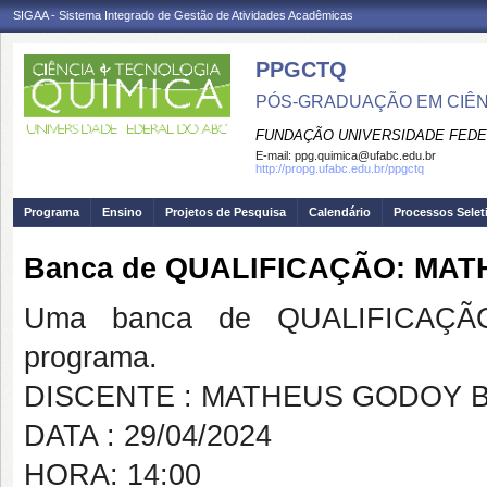
SIGAA - Sistema Integrado de Gestão de Atividades Acadêmicas
PPGCTQ
PÓS-GRADUAÇÃO EM CIÊNC
FUNDAÇÃO UNIVERSIDADE FEDE
E-mail:
ppg.quimica@ufabc.edu.br
http://propg.ufabc.edu.br/ppgctq
Programa
Ensino
Projetos de Pesquisa
Calendário
Processos Selet
Banca de QUALIFICAÇÃO: MA
Uma banca de QUALIFICAÇÃO
programa.
DISCENTE : MATHEUS GODOY 
DATA : 29/04/2024
HORA: 14:00