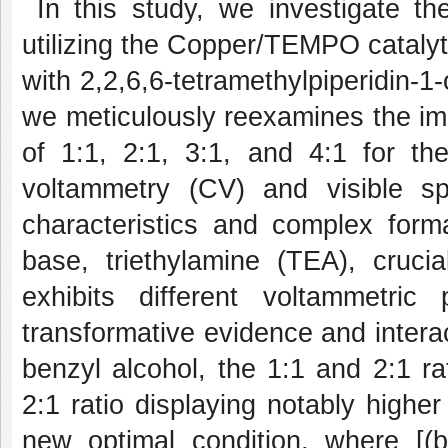
In this study, we investigate the
utilizing the Copper/TEMPO cataly
with 2,2,6,6-tetramethylpiperidin
we meticulously reexamines the imp
of 1:1, 2:1, 3:1, and 4:1 for the 
voltammetry (CV) and visible spe
characteristics and complex forma
base, triethylamine (TEA), cruc
exhibits different voltammetric 
transformative evidence and intera
benzyl alcohol, the 1:1 and 2:1 rati
2:1 ratio displaying notably higher
new optimal condition, where [(b