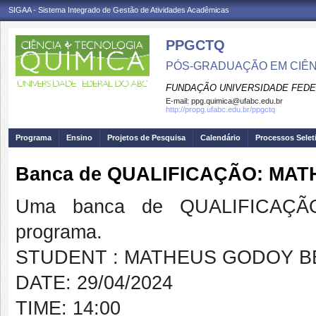
SIGAA - Sistema Integrado de Gestão de Atividades Acadêmicas
PPGCTQ
PÓS-GRADUAÇÃO EM CIÊNC
FUNDAÇÃO UNIVERSIDADE FEDE
E-mail:
ppg.quimica@ufabc.edu.br
http://propg.ufabc.edu.br/ppgctq
Programa
Ensino
Projetos de Pesquisa
Calendário
Processos Selet
Banca de QUALIFICAÇÃO: MA
Uma banca de QUALIFICAÇÃO
programa.
STUDENT : MATHEUS GODOY B
DATE: 29/04/2024
TIME: 14:00