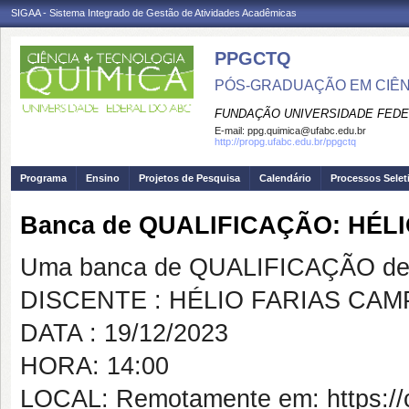
SIGAA - Sistema Integrado de Gestão de Atividades Acadêmicas
PPGCTQ
PÓS-GRADUAÇÃO EM CIÊNC
FUNDAÇÃO UNIVERSIDADE FEDE
E-mail:
ppg.quimica@ufabc.edu.br
http://propg.ufabc.edu.br/ppgctq
Programa
Ensino
Projetos de Pesquisa
Calendário
Processos Selet
Banca de QUALIFICAÇÃO: HÉ
Uma banca de QUALIFICAÇÃO de 
DISCENTE : HÉLIO FARIAS CA
DATA : 19/12/2023
HORA: 14:00
LOCAL: Remotamente em: https://co