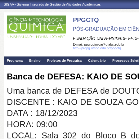
SIGAA - Sistema Integrado de Gestão de Atividades Acadêmicas
PPGCTQ
PÓS-GRADUAÇÃO EM CIÊNC
FUNDAÇÃO UNIVERSIDADE FEDE
E-mail:
ppg.quimica@ufabc.edu.br
http://propg.ufabc.edu.br/ppgctq
Programa
Ensino
Projetos de Pesquisa
Calendário
Processos Selet
Banca de DEFESA: KAIO DE S
Uma banca de DEFESA de DOUTOR
DISCENTE : KAIO DE SOUZA G
DATA : 18/12/2023
HORA: 09:00
LOCAL: Sala 302 do Bloco B do