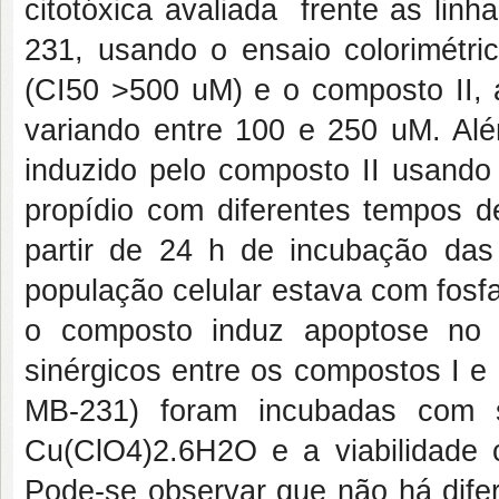
citotóxica avaliada frente as l
231, usando o ensaio colorimétr
(CI50 >500 uM) e o composto II, a
variando entre 100 e 250 uM. Alé
induzido pelo composto II usand
propídio com diferentes tempos de
partir de 24 h de incubação d
população celular estava com fosfa
o composto induz apoptose no 
sinérgicos entre os compostos I e
MB-231) foram incubadas com 
Cu(ClO4)2.6H2O e a viabilidade c
Pode-se observar que não há difer