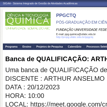
SIGAA - Sistema Integrado de Gestão de Atividades Acadêmicas
PPGCTQ
PÓS-GRADUAÇÃO EM CIÊNC
FUNDAÇÃO UNIVERSIDADE FEDE
E-mail:
ppg.quimica@ufabc.edu.br
http://propg.ufabc.edu.br/ppgctq
Programa
Ensino
Projetos de Pesquisa
Calendário
Processos Selet
Banca de QUALIFICAÇÃO: AR
Uma banca de QUALIFICAÇÃO de 
DISCENTE : ARTHUR ANSELMO
DATA : 20/12/2023
HORA: 10:00
LOCAL: https://meet.google.com/