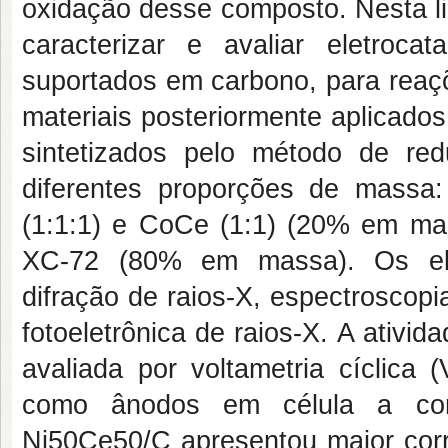
oxidação desse composto. Nesta lin
caracterizar e avaliar eletroca
suportados em carbono, para reaç
materiais posteriormente aplicado
sintetizados pelo método de r
diferentes proporções de massa:
(1:1:1) e CoCe (1:1) (20% em ma
XC-72 (80% em massa). Os elet
difração de raios-X, espectroscop
fotoeletrônica de raios-X. A ativid
avaliada por voltametria cíclica 
como ânodos em célula a combu
Ni50Ce50/C apresentou maior corr