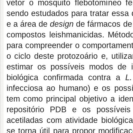
vetor o mosquito flebotomíneo f
sendo estudados para tratar essa 
e a área de
design
de fármacos de
compostos leishmanicidas. Métod
para compreender o comportamento
o ciclo deste protozoário e, util
estimar os possíveis modos de i
biológica confirmada contra a
L
infecciosa ao humano) e os possív
tem como principal objetivo a iden
repositório PDB e os possívei
acetiladas com atividade biológic
se torna útil para propor modifica