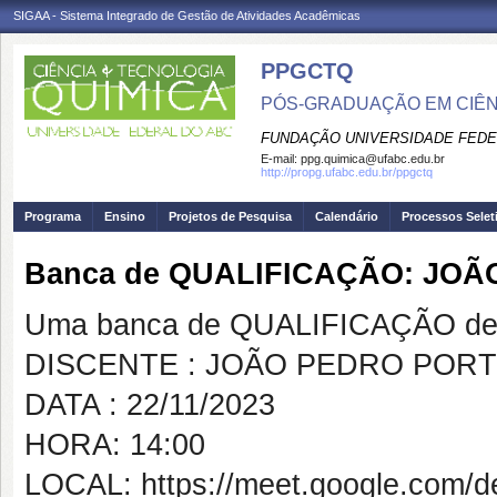
SIGAA - Sistema Integrado de Gestão de Atividades Acadêmicas
PPGCTQ
PÓS-GRADUAÇÃO EM CIÊNC
FUNDAÇÃO UNIVERSIDADE FEDE
E-mail:
ppg.quimica@ufabc.edu.br
http://propg.ufabc.edu.br/ppgctq
Programa
Ensino
Projetos de Pesquisa
Calendário
Processos Selet
Banca de QUALIFICAÇÃO: JO
Uma banca de QUALIFICAÇÃO de 
DISCENTE : JOÃO PEDRO PORT
DATA : 22/11/2023
HORA: 14:00
LOCAL: https://meet.google.com/d