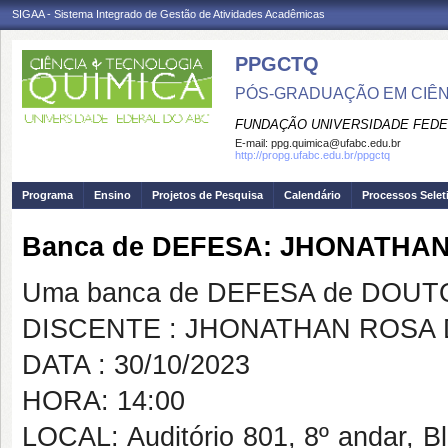
SIGAA - Sistema Integrado de Gestão de Atividades Acadêmicas
PPGCTQ
PÓS-GRADUAÇÃO EM CIÊNC
FUNDAÇÃO UNIVERSIDADE FEDE
E-mail:
ppg.quimica@ufabc.edu.br
http://propg.ufabc.edu.br/ppgctq
Programa
Ensino
Projetos de Pesquisa
Calendário
Processos Selet
Banca de DEFESA: JHONATHA
Uma banca de DEFESA de DOUTOR
DISCENTE : JHONATHAN ROSA
DATA : 30/10/2023
HORA: 14:00
LOCAL: Auditório 801, 8º andar, 