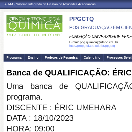
SIGAA - Sistema Integrado de Gestão de Atividades Acadêmicas
PPGCTQ
PÓS-GRADUAÇÃO EM CIÊNC
FUNDAÇÃO UNIVERSIDADE FEDE
E-mail:
ppg.quimica@ufabc.edu.br
http://propg.ufabc.edu.br/ppgctq
Programa
Ensino
Projetos de Pesquisa
Calendário
Processos Selet
Banca de QUALIFICAÇÃO: ÉRI
Uma banca de QUALIFICAÇÃO
programa.
DISCENTE : ÉRIC UMEHARA
DATA : 18/10/2023
HORA: 09:00