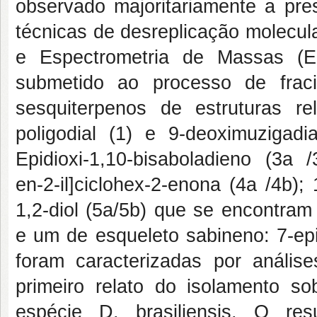
observado majoritariamente a pr
técnicas de desreplicação molecu
e Espectrometria de Massas (EM
submetido ao processo de fraci
sesquiterpenos de estruturas r
poligodial (1) e 9-deoximuzigadi
Epidioxi-1,10-bisaboladieno (3a /3b
en-2-il]ciclohex-2-enona (4a /4b); 1
1,2-diol (5a/5b) que se encontram
e um de esqueleto sabineno: 7-epi
foram caracterizadas por análi
primeiro relato do isolamento 
espécie D. brasiliensis. O re