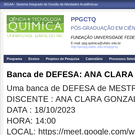
SIGAA - Sistema Integrado de Gestão de Atividades Acadêmicas
PPGCTQ
PÓS-GRADUAÇÃO EM CIÊNC
FUNDAÇÃO UNIVERSIDADE FEDE
E-mail:
ppg.quimica@ufabc.edu.br
http://propg.ufabc.edu.br/ppgctq
Programa
Ensino
Projetos de Pesquisa
Calendário
Processos Selet
Banca de DEFESA: ANA CLAR
Uma banca de DEFESA de MESTRAD
DISCENTE : ANA CLARA GONZA
DATA : 18/10/2023
HORA: 14:00
LOCAL: https://meet.google.com/w