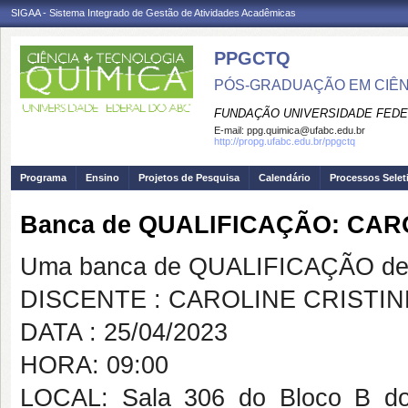
SIGAA - Sistema Integrado de Gestão de Atividades Acadêmicas
PPGCTQ
PÓS-GRADUAÇÃO EM CIÊNC
FUNDAÇÃO UNIVERSIDADE FEDE
E-mail:
ppg.quimica@ufabc.edu.br
http://propg.ufabc.edu.br/ppgctq
Programa
Ensino
Projetos de Pesquisa
Calendário
Processos Selet
Banca de QUALIFICAÇÃO: CAR
Uma banca de QUALIFICAÇÃO de 
DISCENTE : CAROLINE CRISTI
DATA : 25/04/2023
HORA: 09:00
LOCAL: Sala 306 do Bloco B do