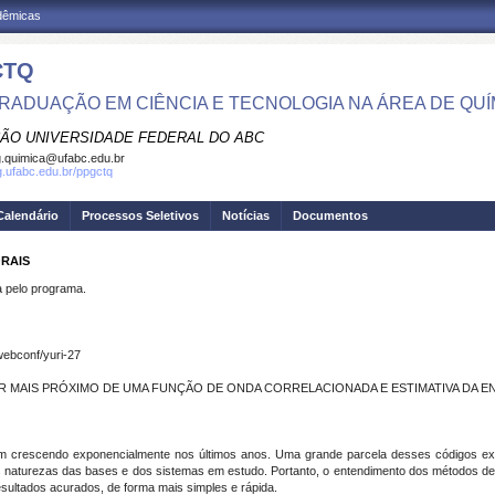
adêmicas
CTQ
RADUAÇÃO EM CIÊNCIA E TECNOLOGIA NA ÁREA DE QUÍ
ÃO UNIVERSIDADE FEDERAL DO ABC
.quimica@ufabc.edu.br
pg.ufabc.edu.br/ppgctq
Calendário
Processos Seletivos
Notícias
Documentos
ORAIS
pelo programa.
ebconf/yuri-27
 MAIS PRÓXIMO DE UMA FUNÇÃO DE ONDA CORRELACIONADA E ESTIMATIVA DA EN
em crescendo exponencialmente nos últimos anos. Uma grande parcela desses códigos exec
naturezas das bases e dos sistemas em estudo. Portanto, o entendimento dos métodos de e
sultados acurados, de forma mais simples e rápida.