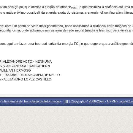
vido pelo grupo, que otimiza a função de onda Ψ
, e que minimiza a distância até uma 
minD
 o mais próximo possível) da energia exata do sistema, a energia full configuration intera
es: com um ponto de vista mais geométrico, onde analisamos a distância entre funções de 
 segunda forma, onde utilizamos um sistema de rede neural (machine learning) para verifi
s conseguiram fazer uma boa estimativa da energia FCI, o que sugere que a análise geomét
* - YURI ALEXANDRE AOTO - NENHUMA
ção - VIVIAN VANESSA FRANÇA HENN
ão - WILLIAN HERMOSO
rama - 1544394 - PAULA HOMEM DE MELLO
uição - ALEJANDRO LOPEZ CASTILLO
ntendência de Tecnologia da Informação - ||||| | Copyright © 2006-2026 - UFRN - sigaa-1.uf