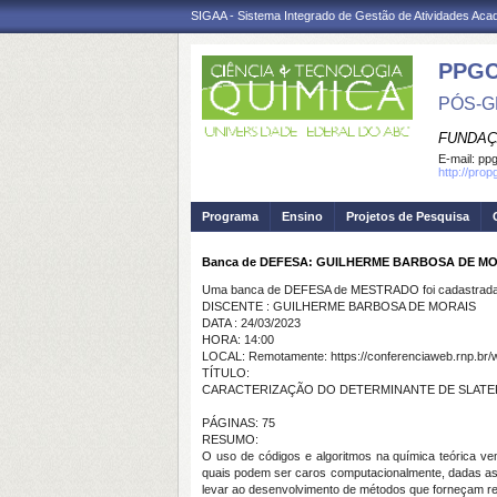
SIGAA - Sistema Integrado de Gestão de Atividades Ac
PPG
PÓS-G
FUNDAÇ
E-mail:
ppg
http://pro
Programa
Ensino
Projetos de Pesquisa
Banca de DEFESA: GUILHERME BARBOSA DE M
Uma banca de DEFESA de MESTRADO foi cadastrada 
DISCENTE : GUILHERME BARBOSA DE MORAIS
DATA : 24/03/2023
HORA: 14:00
LOCAL: Remotamente: https://conferenciaweb.rnp.br/w
TÍTULO:
CARACTERIZAÇÃO DO DETERMINANTE DE SLATER
PÁGINAS: 75
RESUMO:
O uso de códigos e algoritmos na química teórica v
quais podem ser caros computacionalmente, dadas as 
levar ao desenvolvimento de métodos que forneçam re