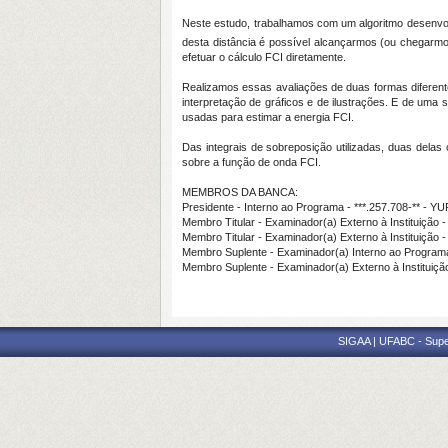
Neste estudo, trabalhamos com um algoritmo desenvol
desta distância é possível alcançarmos (ou chegarmos
efetuar o cálculo FCI diretamente.
Realizamos essas avaliações de duas formas diferent
interpretação de gráficos e de ilustrações. E de uma
usadas para estimar a energia FCI.
Das integrais de sobreposição utilizadas, duas dela
sobre a função de onda FCI.
MEMBROS DA BANCA:
Presidente - Interno ao Programa - ***.257.708-*
Membro Titular - Examinador(a) Externo à Institui
Membro Titular - Examinador(a) Externo à Instituiç
Membro Suplente - Examinador(a) Interno ao Prog
Membro Suplente - Examinador(a) Externo à Instit
SIGAA | UFABC - Superi