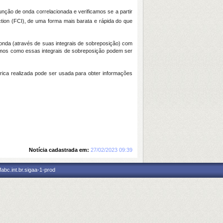
função de onda correlacionada e verificamos se a partir
ction (FCI), de uma forma mais barata e rápida do que
onda (através de suas integrais de sobreposição) com
carmos como essas integrais de sobreposição podem ser
rica realizada pode ser usada para obter informações
Notícia cadastrada em:
27/02/2023 09:39
abc.int.br.sigaa-1-prod