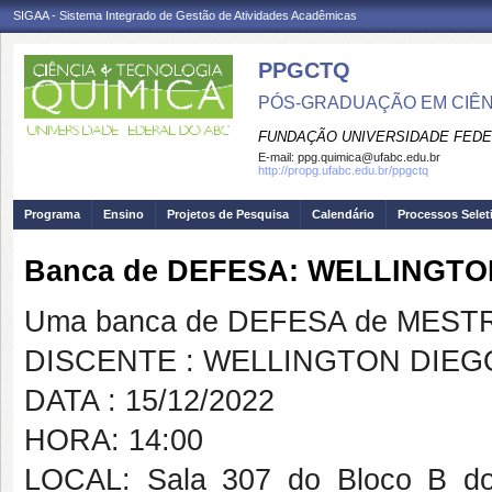
SIGAA - Sistema Integrado de Gestão de Atividades Acadêmicas
PPGCTQ
PÓS-GRADUAÇÃO EM CIÊNC
FUNDAÇÃO UNIVERSIDADE FEDE
E-mail:
ppg.quimica@ufabc.edu.br
http://propg.ufabc.edu.br/ppgctq
Programa
Ensino
Projetos de Pesquisa
Calendário
Processos Selet
Banca de DEFESA: WELLINGT
Uma banca de DEFESA de MESTRAD
DISCENTE : WELLINGTON DIE
DATA : 15/12/2022
HORA: 14:00
LOCAL: Sala 307 do Bloco B do