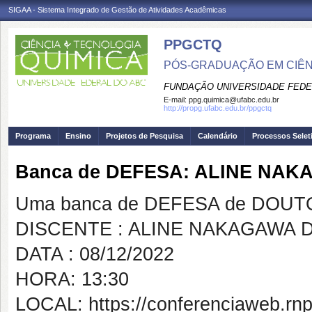
SIGAA - Sistema Integrado de Gestão de Atividades Acadêmicas
PPGCTQ
PÓS-GRADUAÇÃO EM CIÊNC
FUNDAÇÃO UNIVERSIDADE FEDE
E-mail:
ppg.quimica@ufabc.edu.br
http://propg.ufabc.edu.br/ppgctq
Programa
Ensino
Projetos de Pesquisa
Calendário
Processos Selet
Banca de DEFESA: ALINE NA
Uma banca de DEFESA de DOUTOR
DISCENTE : ALINE NAKAGAWA
DATA : 08/12/2022
HORA: 13:30
LOCAL: https://conferenciaweb.rnp