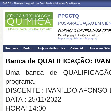
SIGAA - Sistema Integrado de Gestão de Atividades Acadêmicas
PPGCTQ
PÓS-GRADUAÇÃO EM CIÊNC
FUNDAÇÃO UNIVERSIDADE FEDE
E-mail:
ppg.quimica@ufabc.edu.br
http://propg.ufabc.edu.br/ppgctq
Programa
Ensino
Projetos de Pesquisa
Calendário
Processos Selet
Banca de QUALIFICAÇÃO: IVA
Uma banca de QUALIFICAÇÃO
programa.
DISCENTE : IVANILDO AFONSO 
DATA : 25/11/2022
HORA: 14:00