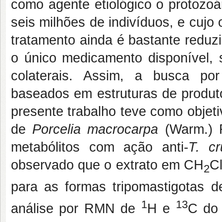
como agente etiológico o protozoá
seis milhões de indivíduos, e cujo 
tratamento ainda é bastante reduzid
o único medicamento disponível, s
colaterais. Assim, a busca por
baseados em estruturas de produto
presente trabalho teve como objeti
de
Porcelia macrocarpa
(Warm.) R
metabólitos com ação anti-
T. cr
observado que o extrato em CH
C
2
para as formas tripomastigotas 
1
13
análise por RMN de
H e
C do