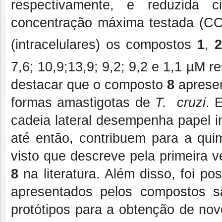
respectivamente, e reduzida c
concentração máxima testada (C
(intracelulares) os compostos
1
,
2
7,6; 10,9;13,9; 9,2; 9,2 e 1,1 µM 
destacar que o composto
8
apresen
formas amastigotas de
T. cruzi
. 
cadeia lateral desempenha papel i
até então, contribuem para a qui
visto que descreve pela primeira 
8
na literatura. Além disso, foi pos
apresentados pelos compostos s
protótipos para a obtenção de no