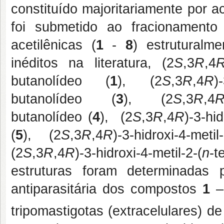
constituído majoritariamente por a
foi submetido ao fracionamento 
acetilênicas (
1
-
8
) estruturalm
inéditos na literatura, (2
S
,3
R
,4
butanolídeo (
1
), (2
S
,3
R
,4
R
)
butanolídeo (
3
), (2
S
,3
R
,4
butanolídeo (
4
), (2
S
,3
R
,4
R
)-3-hid
(
5
), (2
S
,3
R
,4
R
)-3-hidroxi-4-metil-
(2
S
,3
R
,4
R
)-3-hidroxi-4-metil-2-(
n
-t
estruturas foram determinadas
antiparasitária dos compostos
1
tripomastigotas (extracelulares) de