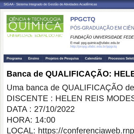
SIGAA - Sistema Integrado de Gestão de Atividades Acadêmicas
PPGCTQ
PÓS-GRADUAÇÃO EM CIÊNC
FUNDAÇÃO UNIVERSIDADE FEDE
E-mail:
ppg.quimica@ufabc.edu.br
http://propg.ufabc.edu.br/ppgctq
Programa
Ensino
Projetos de Pesquisa
Calendário
Processos Selet
Banca de QUALIFICAÇÃO: HEL
Uma banca de QUALIFICAÇÃO de 
DISCENTE : HELEN REIS MODE
DATA : 27/10/2022
HORA: 14:00
LOCAL: https://conferenciaweb.rn