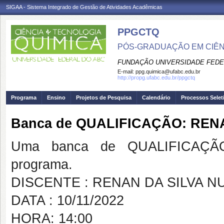
SIGAA - Sistema Integrado de Gestão de Atividades Acadêmicas
PPGCTQ
PÓS-GRADUAÇÃO EM CIÊNC
FUNDAÇÃO UNIVERSIDADE FEDE
E-mail:
ppg.quimica@ufabc.edu.br
http://propg.ufabc.edu.br/ppgctq
Programa
Ensino
Projetos de Pesquisa
Calendário
Processos Selet
Banca de QUALIFICAÇÃO: REN
Uma banca de QUALIFICAÇÃO
programa.
DISCENTE : RENAN DA SILVA N
DATA : 10/11/2022
HORA: 14:00