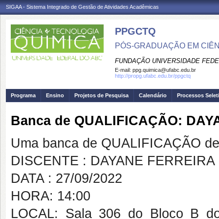
SIGAA - Sistema Integrado de Gestão de Atividades Acadêmicas
PPGCTQ
PÓS-GRADUAÇÃO EM CIÊNC
FUNDAÇÃO UNIVERSIDADE FEDE
E-mail:
ppg.quimica@ufabc.edu.br
http://propg.ufabc.edu.br/ppgctq
Programa
Ensino
Projetos de Pesquisa
Calendário
Processos Selet
Banca de QUALIFICAÇÃO: DAY
Uma banca de QUALIFICAÇÃO de 
DISCENTE : DAYANE FERREIRA 
DATA : 27/09/2022
HORA: 14:00
LOCAL: Sala 306 do Bloco B do