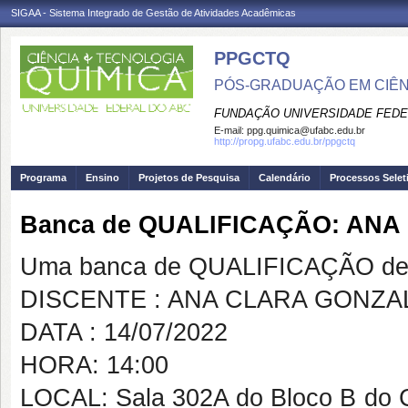
SIGAA - Sistema Integrado de Gestão de Atividades Acadêmicas
PPGCTQ
PÓS-GRADUAÇÃO EM CIÊNC
FUNDAÇÃO UNIVERSIDADE FEDE
E-mail:
ppg.quimica@ufabc.edu.br
http://propg.ufabc.edu.br/ppgctq
Programa
Ensino
Projetos de Pesquisa
Calendário
Processos Selet
Banca de QUALIFICAÇÃO: AN
Uma banca de QUALIFICAÇÃO de 
DISCENTE : ANA CLARA GONZA
DATA : 14/07/2022
HORA: 14:00
LOCAL: Sala 302A do Bloco B do 