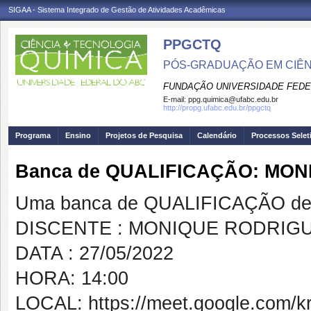
SIGAA - Sistema Integrado de Gestão de Atividades Acadêmicas
PPGCTQ
PÓS-GRADUAÇÃO EM CIÊNC
FUNDAÇÃO UNIVERSIDADE FEDE
E-mail:
ppg.quimica@ufabc.edu.br
http://propg.ufabc.edu.br/ppgctq
Programa
Ensino
Projetos de Pesquisa
Calendário
Processos Selet
Banca de QUALIFICAÇÃO: MO
Uma banca de QUALIFICAÇÃO de 
DISCENTE : MONIQUE RODRIG
DATA : 27/05/2022
HORA: 14:00
LOCAL: https://meet.google.com/kr