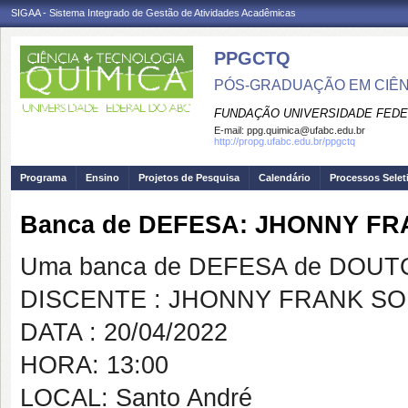
SIGAA - Sistema Integrado de Gestão de Atividades Acadêmicas
PPGCTQ
PÓS-GRADUAÇÃO EM CIÊNC
FUNDAÇÃO UNIVERSIDADE FEDE
E-mail:
ppg.quimica@ufabc.edu.br
http://propg.ufabc.edu.br/ppgctq
Programa
Ensino
Projetos de Pesquisa
Calendário
Processos Selet
Banca de DEFESA: JHONNY F
Uma banca de DEFESA de DOUTOR
DISCENTE : JHONNY FRANK S
DATA : 20/04/2022
HORA: 13:00
LOCAL: Santo André