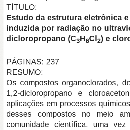
TÍTULO:
Estudo da estrutura eletrônica e
induzida por radiação no ultravi
dicloropropano (C
H
Cl
) e clo
3
6
2
PÁGINAS: 237
RESUMO:
Os compostos organoclorados, de
1,2-dicloropropano e cloroacet
aplicações em processos químicos
desses compostos no meio am
comunidade científica, uma vez