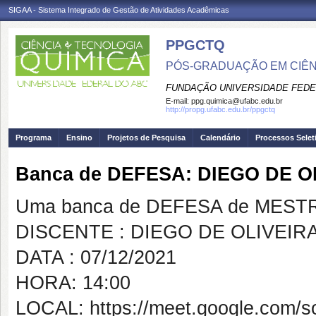
SIGAA - Sistema Integrado de Gestão de Atividades Acadêmicas
PPGCTQ
PÓS-GRADUAÇÃO EM CIÊNC
FUNDAÇÃO UNIVERSIDADE FEDE
E-mail:
ppg.quimica@ufabc.edu.br
http://propg.ufabc.edu.br/ppgctq
Programa
Ensino
Projetos de Pesquisa
Calendário
Processos Selet
Banca de DEFESA: DIEGO DE 
Uma banca de DEFESA de MESTRAD
DISCENTE : DIEGO DE OLIVEIR
DATA : 07/12/2021
HORA: 14:00
LOCAL: https://meet.google.com/