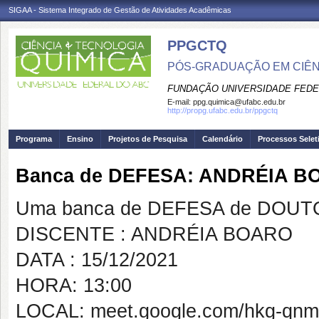
SIGAA - Sistema Integrado de Gestão de Atividades Acadêmicas
PPGCTQ
PÓS-GRADUAÇÃO EM CIÊNC
FUNDAÇÃO UNIVERSIDADE FEDE
E-mail:
ppg.quimica@ufabc.edu.br
http://propg.ufabc.edu.br/ppgctq
Programa
Ensino
Projetos de Pesquisa
Calendário
Processos Selet
Banca de DEFESA: ANDRÉIA 
Uma banca de DEFESA de DOUTOR
DISCENTE : ANDRÉIA BOARO
DATA : 15/12/2021
HORA: 13:00
LOCAL: meet.google.com/hkg-qnm