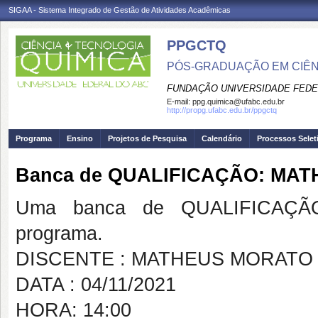
SIGAA - Sistema Integrado de Gestão de Atividades Acadêmicas
PPGCTQ
PÓS-GRADUAÇÃO EM CIÊNC
FUNDAÇÃO UNIVERSIDADE FEDE
E-mail:
ppg.quimica@ufabc.edu.br
http://propg.ufabc.edu.br/ppgctq
Programa
Ensino
Projetos de Pesquisa
Calendário
Processos Selet
Banca de QUALIFICAÇÃO: MA
Uma banca de QUALIFICAÇÃO
programa.
DISCENTE : MATHEUS MORATO
DATA : 04/11/2021
HORA: 14:00