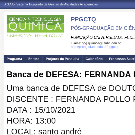
SIGAA - Sistema Integrado de Gestão de Atividades Acadêmicas
PPGCTQ
PÓS-GRADUAÇÃO EM CIÊNC
FUNDAÇÃO UNIVERSIDADE FEDE
E-mail:
ppg.quimica@ufabc.edu.br
http://propg.ufabc.edu.br/ppgctq
Programa
Ensino
Projetos de Pesquisa
Calendário
Processos Selet
Banca de DEFESA: FERNANDA 
Uma banca de DEFESA de DOUTOR
DISCENTE : FERNANDA POLLO 
DATA : 15/10/2021
HORA: 13:00
LOCAL: santo andré