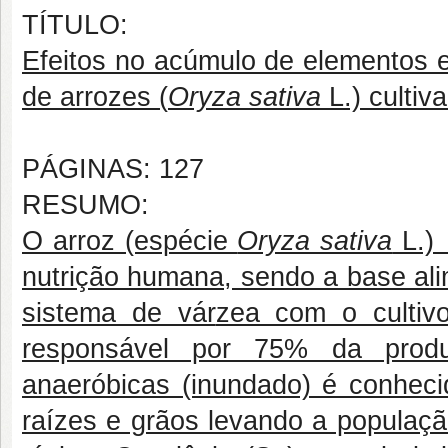
TÍTULO:
Efeitos no acúmulo de elementos 
de arrozes (
Oryza sativa
L.) cultiv
PÁGINAS: 127
RESUMO:
O arroz (espécie
Oryza sativa
L.) 
nutrição humana, sendo a base ali
sistema de vár
zea com o cultiv
responsável por 75% da prod
anaeróbicas (inundado) é conheci
raízes e grãos levando a populaç