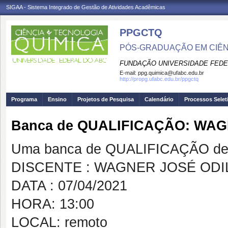
SIGAA - Sistema Integrado de Gestão de Atividades Acadêmicas
PPGCTQ
PÓS-GRADUAÇÃO EM CIÊNC
FUNDAÇÃO UNIVERSIDADE FEDE
E-mail:
ppg.quimica@ufabc.edu.br
http://propg.ufabc.edu.br/ppgctq
Programa
Ensino
Projetos de Pesquisa
Calendário
Processos Selet
Banca de QUALIFICAÇÃO: WA
Uma banca de QUALIFICAÇÃO de 
DISCENTE : WAGNER JOSÉ OD
DATA : 07/04/2021
HORA: 13:00
LOCAL: remoto