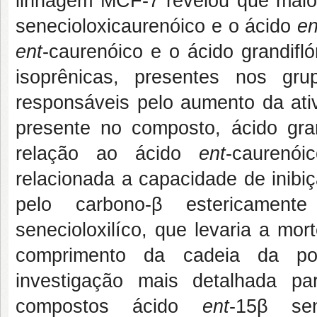
linhagem MCF-7 revelou que maio
senecioloxicaurenóico e o ácido
en
ent
-caurenóico e o ácido grandifl
isoprênicas, presentes nos grup
responsáveis pelo aumento da ativ
presente no composto, ácido grand
relação ao ácido
ent
-caurenó
relacionada a capacidade de inibi
pelo carbono-β estericamente
senecioloxilíco, que levaria a mor
comprimento da cadeia da poli
investigação mais detalhada pa
compostos ácido
ent
-15β sen