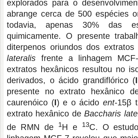
explorados para o desenvolvime
abrange cerca de 500 espécies or
todavia, apenas 30% das es
quimicamente. O presente trabalh
diterpenos oriundos dos extrato
lateralis
frente a linhagem MCF-7
extratos hexânicos resultou no i
derivados, o ácido grandiflórico (
I
presente no extrato hexânico 
caurenóico (
I
) e o ácido
ent
-15β t
extrato hexânico de
Baccharis late
1
13
de RMN de
H e
C. O estudo 