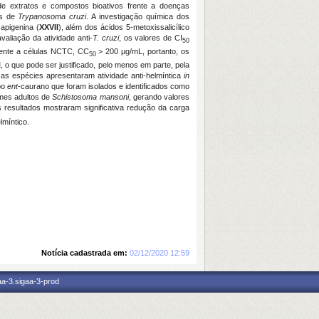
de extratos e compostos bioativos frente a doenças
as de
Trypanosoma cruzi
. A investigação química dos
 apigenina (
XXVII
), além dos ácidos 5-metoxissalicílico
aliação da atividade anti-
T. cruzi
, os valores de CI
50
rente a células NCTC, CC
> 200 μg/mL, portanto, os
50
 o que pode ser justificado, pelo menos em parte, pela
s as espécies apresentaram atividade anti-helmíntica
in
po
ent
-caurano que foram isolados e identificados como
rmes adultos de
Schistosoma mansoni
, gerando valores
s resultados mostraram significativa redução da carga
lmíntico.
Notícia cadastrada em:
02/12/2020 12:59
aa-3.sigaa-3-prod