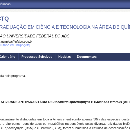
adêmicas
CTQ
RADUAÇÃO EM CIÊNCIA E TECNOLOGIA NA ÁREA DE QUÍ
ÃO UNIVERSIDADE FEDERAL DO ABC
.quimica@ufabc.edu.br
pg.ufabc.edu.br/ppgctq
Calendário
Processos Seletivos
Notícias
Documentos
a pelo programa.
ATIVIDADE ANTIPARASITÁRIA DE
Baccharis
sphenophylla
E
Baccharis
lateralis
(AS
riginalmente distribuídas em toda a América, entretanto apenas 30% das espécies deste
e diterpenos, considerados os metabólitos responsáveis pelas diversas atividades biol
–
B. sphenophylla
(BSM) e
B. lateralis
(BLM), foram submetidos a estudos de desreplicação