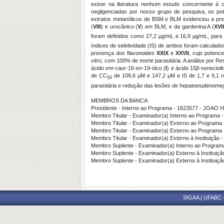
existe na literatura nenhum estudo concernente à 
negligenciadas por nosso grupo de pesquisa, os pote
extratos metanólicos de BSM e BLM evidenciou a pr
(
VIII
) e urocânico (
V
) em BLM, e da gardenina A (
XVII
foram definidos como 27,2 µg/mL e 16,9 µg/mL, para
índices de seletividade (IS) de ambos foram calculado
presença dos flavonoides
XXIX
e
XXVII
, cujo potenc
vitro
, com 100% de morte parasitária. A análise por R
ácido
ent
-caur-16-en-19-óico (
I
) e ácido 15β-senecioilo
de CC
de 108,6 µM e 147,2 µM e IS de 1,7 e 9,1 r
50
parasitária e redução das lesões de hepatoesplenomega
MEMBROS DA BANCA:
Presidente - Interno ao Programa - 1623577 - JO
Membro Titular - Examinador(a) Interno ao Progr
Membro Titular - Examinador(a) Externo ao Progra
Membro Titular - Examinador(a) Externo ao Programa
Membro Titular - Examinador(a) Externo à Institu
Membro Suplente - Examinador(a) Interno ao Progr
Membro Suplente - Examinador(a) Externo à Instit
Membro Suplente - Examinador(a) Externo à Institu
SIGAA | UFABC - 