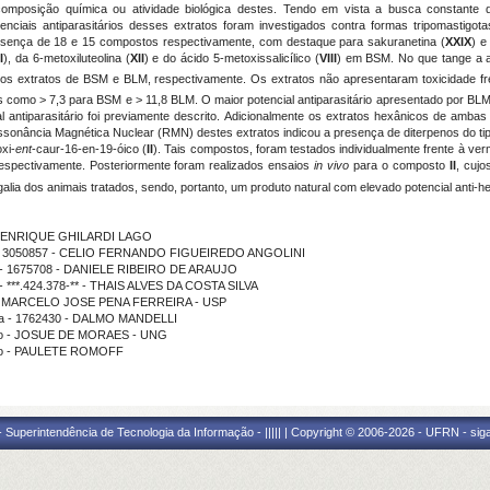
composição química ou atividade biológica destes. Tendo em vista a busca constante 
nciais antiparasitários desses extratos foram investigados contra formas tripomastigot
esença de 18 e 15 compostos respectivamente, com destaque para sakuranetina (
XXIX
) e
I
), da 6-metoxiluteolina (
XII
) e do ácido 5-metoxissalicílico (
VIII
) em BSM. No que tange a av
 os extratos de BSM e BLM, respectivamente. Os extratos não apresentaram toxicidade f
s como > 7,3 para BSM e > 11,8 BLM. O maior potencial antiparasitário apresentado por BLM,
ial antiparasitário foi previamente descrito. Adicionalmente os extratos hexânicos de amba
essonância Magnética Nuclear (RMN) destes extratos indicou a presença de diterpenos do ti
xi-
ent
-caur-16-en-19-óico (
II
). Tais compostos, foram testados individualmente frente à ve
espectivamente. Posteriormente foram realizados ensaios
in vivo
para o composto
II
, cujo
lia dos animais tratados, sendo, portanto, um produto natural com elevado potencial anti-he
AO HENRIQUE GHILARDI LAGO
ama - 3050857 - CELIO FERNANDO FIGUEIREDO ANGOLINI
ma - 1675708 - DANIELE RIBEIRO DE ARAUJO
 - ***.424.378-** - THAIS ALVES DA COSTA SILVA
ição - MARCELO JOSE PENA FERREIRA - USP
ama - 1762430 - DALMO MANDELLI
uição - JOSUE DE MORAES - UNG
ição - PAULETE ROMOFF
Superintendência de Tecnologia da Informação - ||||| | Copyright © 2006-2026 - UFRN - sig