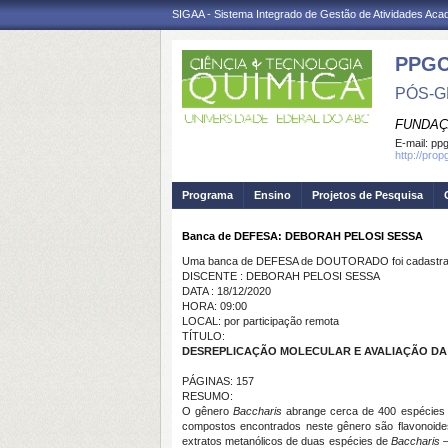
SIGAA - Sistema Integrado de Gestão de Atividades Ac
PPG
PÓS-G
FUNDAÇ
E-mail:
ppg
http://pro
Programa
Ensino
Projetos de Pesquisa
Banca de DEFESA: DEBORAH PELOSI SESSA
Uma banca de DEFESA de DOUTORADO foi cadastrad
DISCENTE : DEBORAH PELOSI SESSA
DATA : 18/12/2020
HORA: 09:00
LOCAL: por participação remota
TÍTULO:
DESREPLICAÇÃO MOLECULAR E AVALIAÇÃO DA 
PÁGINAS: 157
RESUMO:
O gênero
Baccharis
abrange cerca de 400 espécies o
compostos encontrados neste gênero são flavonoides 
extratos metanólicos de duas espécies de
Baccharis