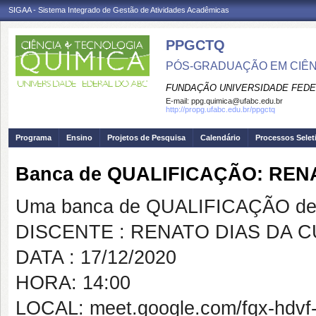
SIGAA - Sistema Integrado de Gestão de Atividades Acadêmicas
PPGCTQ
PÓS-GRADUAÇÃO EM CIÊNC
FUNDAÇÃO UNIVERSIDADE FEDE
E-mail:
ppg.quimica@ufabc.edu.br
http://propg.ufabc.edu.br/ppgctq
Programa
Ensino
Projetos de Pesquisa
Calendário
Processos Selet
Banca de QUALIFICAÇÃO: REN
Uma banca de QUALIFICAÇÃO de 
DISCENTE : RENATO DIAS DA 
DATA : 17/12/2020
HORA: 14:00
LOCAL: meet.google.com/fqx-hdvf