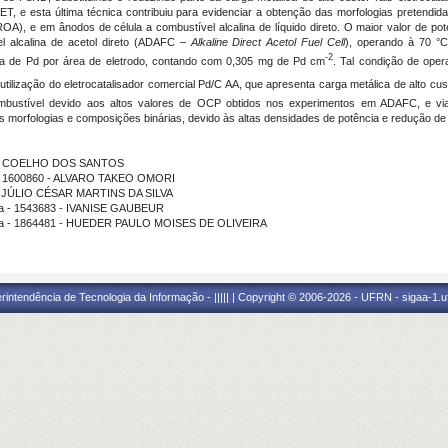
 esta última técnica contribuiu para evidenciar a obtenção das morfologias pretendidas 
A), e em ânodos de célula a combustível alcalina de líquido direto. O maior valor de pot
l alcalina de acetol direto (ADAFC –
Alkaline Direct Acetol Fuel Cell
), operando à 70 °C,
-2
ca de Pd por área de eletrodo, contando com 0,305 mg de Pd cm
. Tal condição de ope
utilização do eletrocatalisador comercial Pd/C AA, que apresenta carga metálica de alto c
bustível devido aos altos valores de OCP obtidos nos experimentos em ADAFC, e viabi
es morfologias e composições binárias, devido às altas densidades de potência e redução de
AURO COELHO DOS SANTOS
ma - 1600860 - ALVARO TAKEO OMORI
ão - JÚLIO CÉSAR MARTINS DA SILVA
ama - 1543683 - IVANISE GAUBEUR
rama - 1864481 - HUEDER PAULO MOISES DE OLIVEIRA
ntendência de Tecnologia da Informação - ||||| | Copyright © 2006-2026 - UFRN - sigaa-1.uf