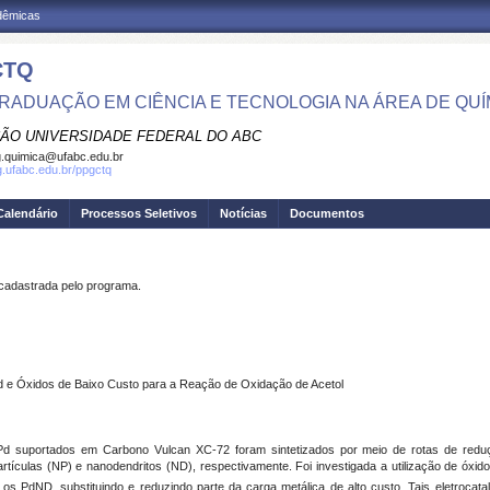
adêmicas
CTQ
RADUAÇÃO EM CIÊNCIA E TECNOLOGIA NA ÁREA DE QUÍ
ÃO UNIVERSIDADE FEDERAL DO ABC
.quimica@ufabc.edu.br
pg.ufabc.edu.br/ppgctq
Calendário
Processos Seletivos
Notícias
Documentos
dastrada pelo programa.
d e Óxidos de Baixo Custo para a Reação de Oxidação de Acetol
Pd suportados em Carbono Vulcan XC-72 foram sintetizados por meio de rotas de reduçã
rtículas (NP) e nanodendritos (ND), respectivamente. Foi investigada a utilização de óx
 os PdND, substituindo e reduzindo parte da carga metálica de alto custo. Tais eletrocatal