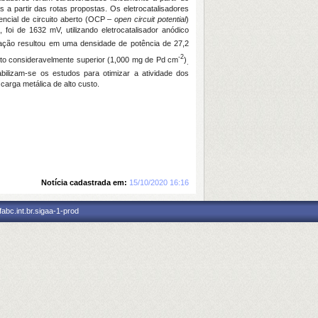
a partir das rotas propostas. Os eletrocatalisadores
encial de circuito aberto (OCP –
open circuit potential
)
 foi de 1632 mV, utilizando eletrocatalisador anódico
ração resultou em uma densidade de potência de 27,2
-2
usto consideravelmente superior (1,000 mg de Pd cm
)
.
lizam-se os estudos para otimizar a atividade dos
 carga metálica de alto custo.
Notícia cadastrada em:
15/10/2020 16:16
abc.int.br.sigaa-1-prod