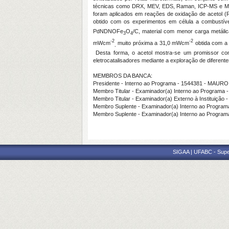
técnicas como DRX, MEV, EDS, Raman, ICP-MS e MET, e
foram aplicados em reações de oxidação de acetol (RO
obtido com os experimentos em célula a combustíve
PdNDNOFe
O
/C, material com menor carga metáli
3
4
-2
-2
mWcm
muito próxima a 31,0 mWcm
obtida com a 
,
Desta forma, o acetol mostra-se um promissor com
eletrocatalisadores mediante a exploração de diferent
MEMBROS DA BANCA:
Presidente - Interno ao Programa - 1544381 - M
Membro Titular - Examinador(a) Interno ao Progra
Membro Titular - Examinador(a) Externo à Instituiç
Membro Suplente - Examinador(a) Interno ao Progr
Membro Suplente - Examinador(a) Interno ao Prog
SIGAA | UFABC - Superi