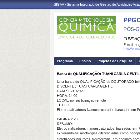
SIGAA - Sistema Integrado de Gestão de Atividades Ac
PPG
PÓS-G
FUNDAÇ
E-mail:
ppg
http://pro
Programa
Ensino
Projetos de Pesquisa
Banca de QUALIFICAÇÃO: TUANI CARLA GENTIL
Uma banca de QUALIFICAÇÃO de DOUTORADO foi ca
DISCENTE : TUANI CARLA GENTIL
DATA : 16/11/2020
HORA: 14:00
LOCAL: por participação remota
TÍTULO:
Eletrocatalisadores Nanoestruturados baseados em P
PÁGINAS: 28
RESUMO:
Eletrocatalisadores nanoestruturados baseados em 
explorando-se morfologias diferenciadas como nanopa
sintetizados por rotas hidrotermais, em conjunto com