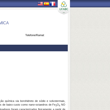
MICA
Telefone/Ramal:
o química via borohidreto de sódio e solvotermais,
idos de baixo custo como nano-octaedros de Fe
O
NO
3
4
isadores foram caracterizados fisicamente a partir de