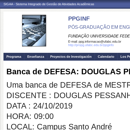
SIGAA - Sistema Integrado de Gestão de Atividades Acadêmicas
PPGINF
PÓS-GRADUAÇÃO EM ENG
FUNDAÇÃO UNIVERSIDADE FEDE
E-mail:
ppg.informacao@ufabc.edu.br
http://propg.ufabc.edu.br/ppginfo
Programa
Enseñanza
Proyectos de Investigación
Calendario
Los P
Banca de DEFESA: DOUGLAS 
Uma banca de DEFESA de MESTRAD
DISCENTE : DOUGLAS PESSAN
DATA : 24/10/2019
HORA: 09:00
LOCAL: Campus Santo André