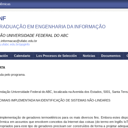
adêmicas
NF
RADUAÇÃO EM ENGENHARIA DA INFORMAÇÃO
ÃO UNIVERSIDADE FEDERAL DO ABC
.informacao@ufabc.edu.br
g.ufabc.edu.br/ppginfo
gación
Calendario
Los Procesos de Selección
Noticias
Documentos
ATA
a pelo programa.
ndação Universidade Federal do ABC, localizada na Avenida dos Estados, 5001, Santa Tere
MIAIS IMPLEMENTADA NA IDENTIFICAÇÃO DE SISTEMAS NÃO-LINEARES
mplementação de geradores termoelétricos para os mais diversos fins. Embora estes dispo
érmica em assuntos que envolvem conceitos da Internet das coisas (do termo em Inglês IoT 
opriados para este tipo de geradores precisam ser construídos de forma a projetar adequ