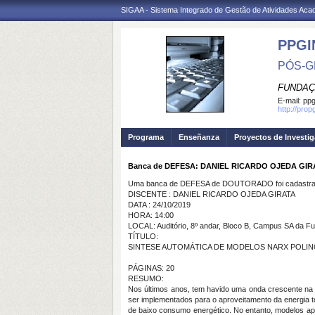
SIGAA - Sistema Integrado de Gestão de Atividades Ac
PPGI
PÓS-G
FUNDAÇ
E-mail:
ppg
http://prop
Programa
Enseñanza
Proyectos de Investi
Banca de DEFESA: DANIEL RICARDO OJEDA GIR
Uma banca de DEFESA de DOUTORADO foi cadastrad
DISCENTE : DANIEL RICARDO OJEDA GIRATA
DATA : 24/10/2019
HORA: 14:00
LOCAL: Auditório, 8º andar, Bloco B, Campus SA da Fu
TÍTULO:
SINTESE AUTOMÁTICA DE MODELOS NARX POLINO
PÁGINAS: 20
RESUMO:
Nos últimos anos, tem havido uma onda crescente na i
ser implementados para o aproveitamento da energia t
de baixo consumo energético. No entanto, modelos apr