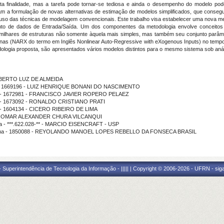
 finalidade, mas a tarefa pode tornar-se tediosa e ainda o desempenho do modelo pode
ram a formulação de novas alternativas de estimação de modelos simplificados, que con
o uso das técnicas de modelagem convencionais. Este trabalho visa estabelecer uma nova 
onjunto de dados de Entrada/Saída. Um dos componentes da metodologia envolve concei
 milhares de estruturas não somente àquela mais simples, mas também seu conjunto parâ
ernas (NARX do termo em Inglês Nonlinear Auto-Regressive with eXogenous Inputs) no tempo
todologia proposta, são apresentados vários modelos distintos para o mesmo sistema sob an
Z ALBERTO LUZ DE ALMEIDA
ama - 1669196 - LUIZ HENRIQUE BONANI DO NASCIMENTO
ama - 1672981 - FRANCISCO JAVIER ROPERO PELAEZ
ma - 1673092 - RONALDO CRISTIANO PRATI
a - 1604134 - CICERO RIBEIRO DE LIMA
ição - OMAR ALEXANDER CHURA VILCANQUI
ma - ***.622.028-** - MARCIO EISENCRAFT - USP
ograma - 1850088 - REYOLANDO MANOEL LOPES REBELLO DA FONSECA BRASIL
Superintendência de Tecnologia da Informação - ||||| | Copyright © 2006-2026 - UFRN - sig