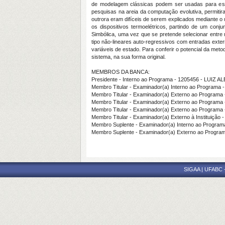
de modelagem clássicas podem ser usadas para esta
pesquisas na areia da computação evolutiva, permiti
outrora eram difíceis de serem explicados mediante 
os dispositivos termoelétricos, partindo de um c
Simbólica, uma vez que se pretende selecionar entre
tipo não-lineares auto-regressivos com entradas ext
variáveis de estado. Para conferir o potencial da me
sistema, na sua forma original.
MEMBROS DA BANCA:
Presidente - Interno ao Programa - 1205456 - LUI
Membro Titular - Examinador(a) Interno ao Progr
Membro Titular - Examinador(a) Externo ao Progr
Membro Titular - Examinador(a) Externo ao Progra
Membro Titular - Examinador(a) Externo ao Program
Membro Titular - Examinador(a) Externo à Institu
Membro Suplente - Examinador(a) Interno ao Progra
Membro Suplente - Examinador(a) Externo ao Pr
SIGAA | UFABC - 