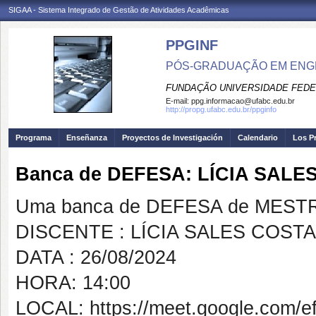
SIGAA - Sistema Integrado de Gestão de Atividades Acadêmicas
PPGINF
PÓS-GRADUAÇÃO EM ENG
FUNDAÇÃO UNIVERSIDADE FEDE
E-mail:
ppg.informacao@ufabc.edu.br
http://propg.ufabc.edu.br/ppginfo
Programa
Enseñanza
Proyectos de Investigación
Calendario
Los P
Banca de DEFESA: LÍCIA SALE
Uma banca de DEFESA de MESTRAD
DISCENTE : LÍCIA SALES COSTA
DATA : 26/08/2024
HORA: 14:00
LOCAL: https://meet.google.com/ef