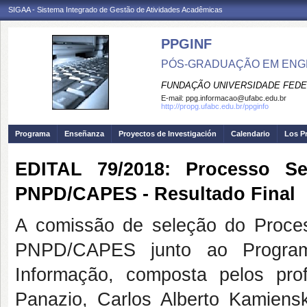
SIGAA - Sistema Integrado de Gestão de Atividades Acadêmicas
PPGINF
PÓS-GRADUAÇÃO EM ENG
FUNDAÇÃO UNIVERSIDADE FEDE
E-mail:
ppg.informacao@ufabc.edu.br
http://propg.ufabc.edu.br/ppginfo
Programa
Enseñanza
Proyectos de Investigación
Calendario
Los P
EDITAL 79/2018: Processo Se
PNPD/CAPES - Resultado Final
A comissão de seleção do Proces
PNPD/CAPES junto ao Progra
Informação, composta pelos pro
Panazio, Carlos Alberto Kamiens