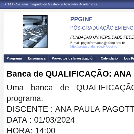
SIGAA - Sistema Integrado de Gestão de Atividades Acadêmicas
PPGINF
PÓS-GRADUAÇÃO EM ENG
FUNDAÇÃO UNIVERSIDADE FEDE
E-mail:
ppg.informacao@ufabc.edu.br
http://propg.ufabc.edu.br/ppginfo
Programa
Enseñanza
Proyectos de Investigación
Calendario
Los P
Banca de QUALIFICAÇÃO: ANA
Uma banca de QUALIFICAÇÃO
programa.
DISCENTE : ANA PAULA PAGOTT
DATA : 01/03/2024
HORA: 14:00