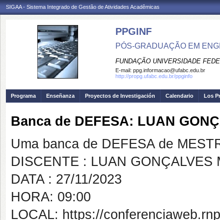
SIGAA - Sistema Integrado de Gestão de Atividades Acadêmicas
PPGINF
PÓS-GRADUAÇÃO EM ENG
FUNDAÇÃO UNIVERSIDADE FEDE
E-mail:
ppg.informacao@ufabc.edu.br
http://propg.ufabc.edu.br/ppginfo
Programa
Enseñanza
Proyectos de Investigación
Calendario
Los P
Banca de DEFESA: LUAN GON
Uma banca de DEFESA de MESTRAD
DISCENTE : LUAN GONÇALVES
DATA : 27/11/2023
HORA: 09:00
LOCAL: https://conferenciaweb.rnp