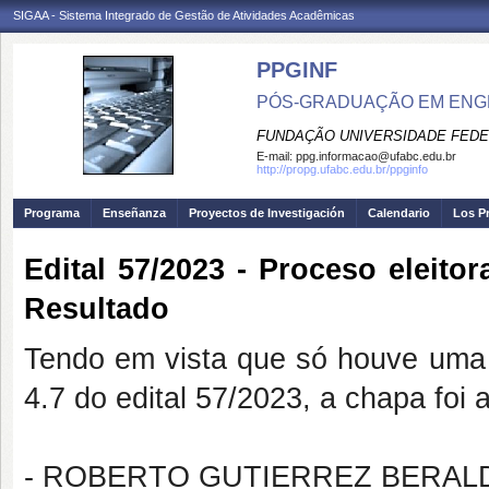
SIGAA - Sistema Integrado de Gestão de Atividades Acadêmicas
PPGINF
PÓS-GRADUAÇÃO EM ENG
FUNDAÇÃO UNIVERSIDADE FEDE
E-mail:
ppg.informacao@ufabc.edu.br
http://propg.ufabc.edu.br/ppginfo
Programa
Enseñanza
Proyectos de Investigación
Calendario
Los P
Edital 57/2023 - Proceso eleito
Resultado
Tendo em vista que só houve uma c
4.7 do edital 57/2023, a chapa foi
- ROBERTO GUTIERREZ BERALDO -