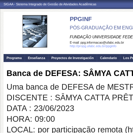
SIGAA - Sistema Integrado de Gestão de Atividades Acadêmicas
PPGINF
PÓS-GRADUAÇÃO EM ENG
FUNDAÇÃO UNIVERSIDADE FEDE
E-mail:
ppg.informacao@ufabc.edu.br
http://propg.ufabc.edu.br/ppginfo
Programa
Enseñanza
Proyectos de Investigación
Calendario
Los P
Banca de DEFESA: SÂMYA CAT
Uma banca de DEFESA de MESTRAD
DISCENTE : SÂMYA CATTA PRÊ
DATA : 23/06/2023
HORA: 09:00
LOCAL: por participação remota (ht