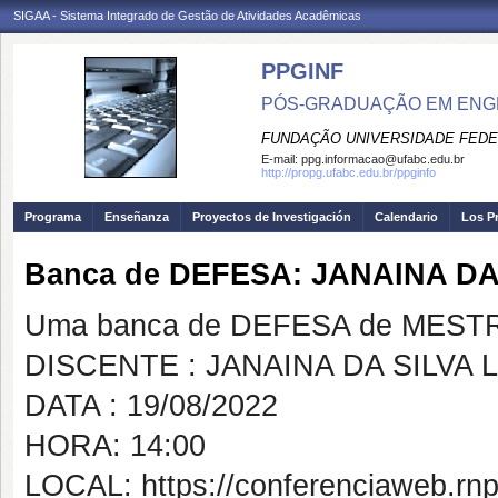
SIGAA - Sistema Integrado de Gestão de Atividades Acadêmicas
PPGINF
PÓS-GRADUAÇÃO EM ENG
FUNDAÇÃO UNIVERSIDADE FEDE
E-mail:
ppg.informacao@ufabc.edu.br
http://propg.ufabc.edu.br/ppginfo
Programa
Enseñanza
Proyectos de Investigación
Calendario
Los P
Banca de DEFESA: JANAINA DA
Uma banca de DEFESA de MESTRAD
DISCENTE : JANAINA DA SILVA 
DATA : 19/08/2022
HORA: 14:00
LOCAL: https://conferenciaweb.rn