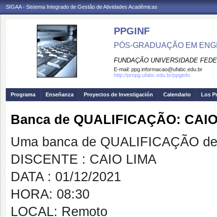
SIGAA - Sistema Integrado de Gestão de Atividades Acadêmicas
PPGINF
PÓS-GRADUAÇÃO EM ENG
FUNDAÇÃO UNIVERSIDADE FEDE
E-mail:
ppg.informacao@ufabc.edu.br
http://propg.ufabc.edu.br/ppginfo
Programa
Enseñanza
Proyectos de Investigación
Calendario
Los P
Banca de QUALIFICAÇÃO: CAIO
Uma banca de QUALIFICAÇÃO de 
DISCENTE : CAIO LIMA
DATA : 01/12/2021
HORA: 08:30
LOCAL: Remoto