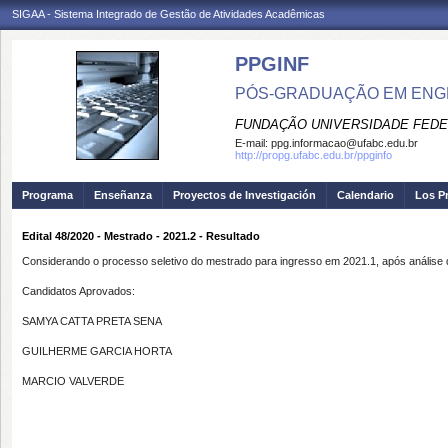
SIGAA - Sistema Integrado de Gestão de Atividades Acadêmicas
PPGINF
PÓS-GRADUAÇÃO EM ENG
FUNDAÇÃO UNIVERSIDADE FEDE
E-mail:
ppg.informacao@ufabc.edu.br
http://propg.ufabc.edu.br/ppginfo
Programa
Enseñanza
Proyectos de Investigación
Calendario
Los P
Edital 48/2020 - Mestrado - 2021.2 - Resultado
Considerando o processo seletivo do mestrado para ingresso em 2021.1, após análise de
Candidatos Aprovados:
SAMYA CATTA PRETA SENA
GUILHERME GARCIA HORTA
MARCIO VALVERDE