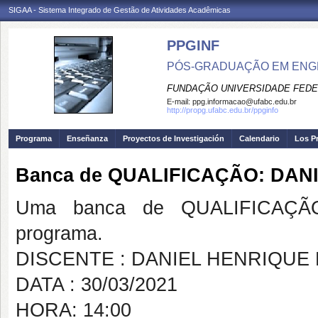
SIGAA - Sistema Integrado de Gestão de Atividades Acadêmicas
PPGINF
PÓS-GRADUAÇÃO EM ENG
FUNDAÇÃO UNIVERSIDADE FEDE
E-mail:
ppg.informacao@ufabc.edu.br
http://propg.ufabc.edu.br/ppginfo
Programa
Enseñanza
Proyectos de Investigación
Calendario
Los P
Banca de QUALIFICAÇÃO: DAN
Uma banca de QUALIFICAÇÃO
programa.
DISCENTE : DANIEL HENRIQUE
DATA : 30/03/2021
HORA: 14:00