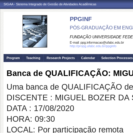
SIGAA - Sistema Integrado de Gestão de Atividades Acadêmicas
PPGINF
PÓS-GRADUAÇÃO EM ENG
FUNDAÇÃO UNIVERSIDADE FEDE
E-mail:
ppg.informacao@ufabc.edu.br
http://propg.ufabc.edu.br/ppginfo
Program
Teaching
Research Projects
Calendar
Selection Processes
Banca de QUALIFICAÇÃO: MIG
Uma banca de QUALIFICAÇÃO de 
DISCENTE : MIGUEL BOZER DA 
DATA : 17/08/2020
HORA: 09:30
LOCAL: Por participação remota