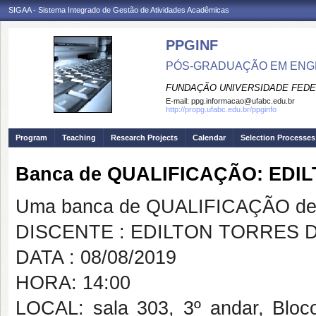
SIGAA - Sistema Integrado de Gestão de Atividades Acadêmicas
PPGINF
PÓS-GRADUAÇÃO EM ENG
FUNDAÇÃO UNIVERSIDADE FEDE
E-mail:
ppg.informacao@ufabc.edu.br
http://propg.ufabc.edu.br/ppginfo
Program
Teaching
Research Projects
Calendar
Selection Processes
Banca de QUALIFICAÇÃO: ED
Uma banca de QUALIFICAÇÃO de 
DISCENTE : EDILTON TORRES 
DATA : 08/08/2019
HORA: 14:00
LOCAL: sala 303, 3º andar, Blo