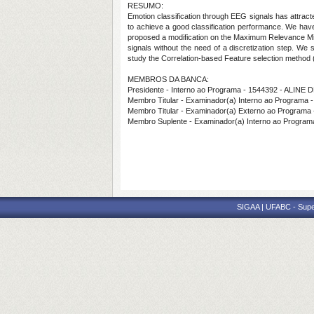
RESUMO:
Emotion classification through EEG signals has attracte
to achieve a good classification performance. We hav
proposed a modification on the Maximum Relevance M
signals without the need of a discretization step. W
study the Correlation-based Feature selection metho
MEMBROS DA BANCA:
Presidente - Interno ao Programa - 1544392 - ALI
Membro Titular - Examinador(a) Interno ao Progra
Membro Titular - Examinador(a) Externo ao Progra
Membro Suplente - Examinador(a) Interno ao Progr
SIGAA | UFABC - Superi