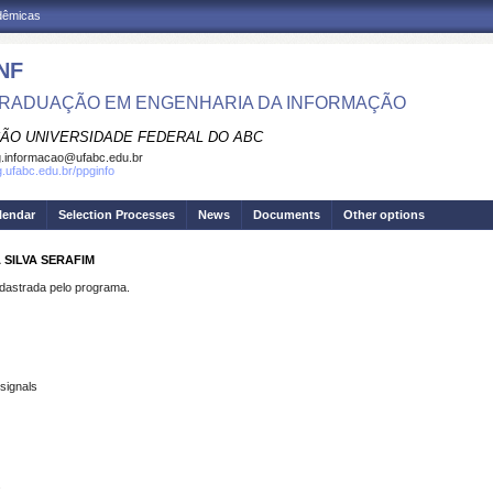
adêmicas
NF
RADUAÇÃO EM ENGENHARIA DA INFORMAÇÃO
ÃO UNIVERSIDADE FEDERAL DO ABC
.informacao@ufabc.edu.br
g.ufabc.edu.br/ppginfo
lendar
Selection Processes
News
Documents
Other options
 SILVA SERAFIM
strada pelo programa.
signals
s