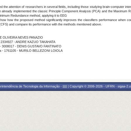
d the attention of researchers in several fields, including those studying brain-computer in
e already implemented the classic Principle Component Analysis (PCA) and the
Maximum Re
inimum Redundance method, applying it to EEG
e show how the proposed method significantly improves the classifiers performance when co
d (CFS) and compare its performance with the methods mentioned above.
NE DE OLIVEIRA NEVES PANAZIO
ma - 2334927 - ANDRE KAZUO TAKAHATA
ma - 3008017 - DENIS GUSTAVO FANTINATO
ama - 1761105 - MURILO BELLEZONI LOIOLA
ntendência de Tecnologia da Informação - ||||| | Copyright © 2006-2026 - UFRN - sigaa-2.uf