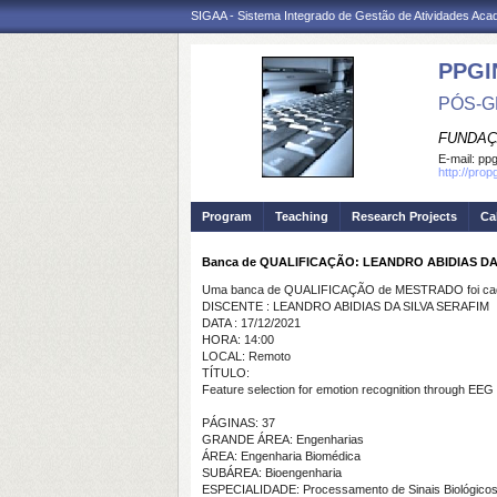
SIGAA - Sistema Integrado de Gestão de Atividades Ac
PPGI
PÓS-G
FUNDAÇ
E-mail:
ppg
http://prop
Program
Teaching
Research Projects
Ca
Banca de QUALIFICAÇÃO: LEANDRO ABIDIAS DA
Uma banca de QUALIFICAÇÃO de MESTRADO foi cada
DISCENTE : LEANDRO ABIDIAS DA SILVA SERAFIM
DATA : 17/12/2021
HORA: 14:00
LOCAL: Remoto
TÍTULO:
Feature selection for emotion recognition through EEG 
PÁGINAS: 37
GRANDE ÁREA: Engenharias
ÁREA: Engenharia Biomédica
SUBÁREA: Bioengenharia
ESPECIALIDADE: Processamento de Sinais Biológico