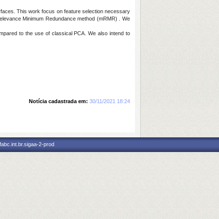
terfaces. This work focus on feature selection necessary
levance Minimum Redundance method
(mRMR) . We
mpared to the use of classical PCA.
We also intend to
Notícia cadastrada em:
30/11/2021 18:24
abc.int.br.sigaa-2-prod