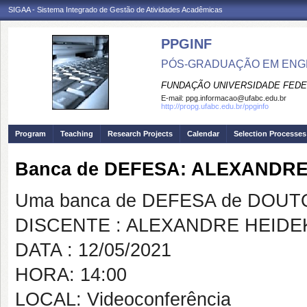
SIGAA - Sistema Integrado de Gestão de Atividades Acadêmicas
PPGINF
PÓS-GRADUAÇÃO EM ENG
FUNDAÇÃO UNIVERSIDADE FEDE
E-mail:
ppg.informacao@ufabc.edu.br
http://propg.ufabc.edu.br/ppginfo
Program
Teaching
Research Projects
Calendar
Selection Processes
Banca de DEFESA: ALEXANDR
Uma banca de DEFESA de DOUTOR
DISCENTE : ALEXANDRE HEIDE
DATA : 12/05/2021
HORA: 14:00
LOCAL: Videoconferência